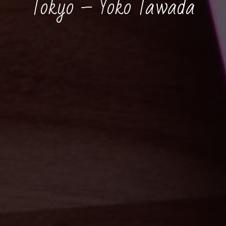
Tokyo – Yoko Tawada