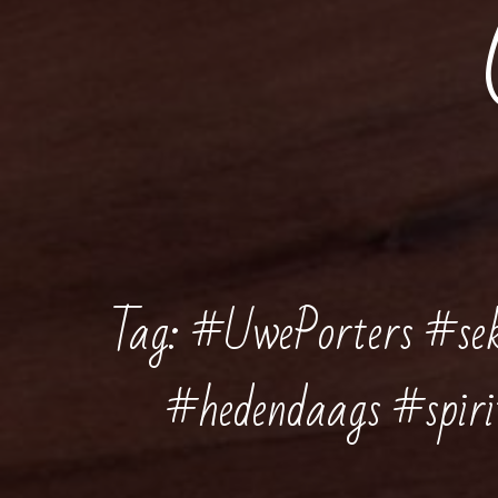
Tag:
#UwePorters #seks
#hedendaags #spiri