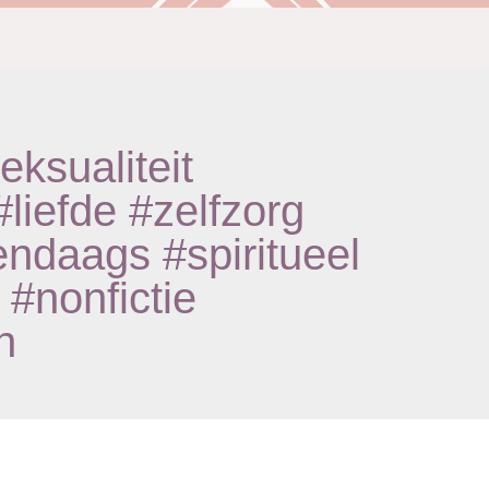
ksualiteit
iefde #zelfzorg
endaags #spiritueel
#nonfictie
h