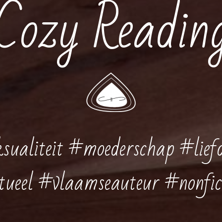
Cozy Readin
ualiteit #moederschap #liefd
tueel #vlaamseauteur #nonfict