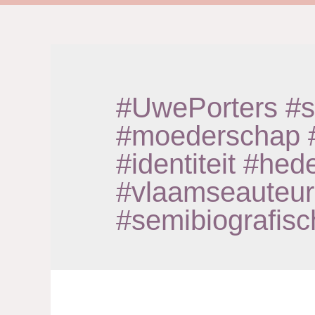
#UwePorters #se
#moederschap #l
#identiteit #hed
#vlaamseauteur 
#semibiografisc